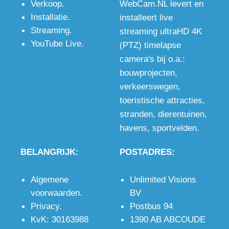
Verkoop
.
WebCam.NL levert en
én
pixels,
met
Installatie
.
installeert live
bewakingscamera
wanneer de
microfoon
Streaming
.
streaming ultraHD 4K
voor op de
beste
en stereo
YouTube Live
.
(PTZ) timelapse
bouwplaats
kwaliteit
audio
camera's bij o.a.:
met
gewenst is,
ingang voor
bouwprojecten
,
optioneel
ook in het
uitstekend
verkeerswegen
,
WiFi of 4G.
donker.
beeld en
toeristische attracties
,
geluid.
stranden
,
dierentuinen
,
havens
,
sportvelden
.
BELANGRIJK:
POSTADRES:
Algemene
Unlimited Visions
voorwaarden
.
BV
Privacy
.
Postbus 94
KvK: 30163988
1390 AB ABCOUDE