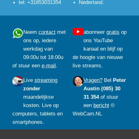
tel: +31853031354
Nederland.
Neem
contact
met
abonneer
gratis
op
ons op, iedere
ons YouTube
werkdag van
kanaal en blijf op
09:00u tot 18:00u
de hoogte van nieuwe
of stuur een
e-mail
.
live streams.
Live
streaming
Vragen?
Bel
Peter
zonder
Austin (085) 30
maandelijkse
31 354
of stuur
kosten. Live op
een
bericht
©
computers, tablets en
WebCam.NL
smartphones.