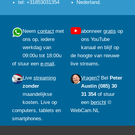
tel: +31853031354
Nederland.
Neem
contact
met
abonneer
gratis
op
ons op, iedere
ons YouTube
werkdag van
kanaal en blijf op
09:00u tot 18:00u
de hoogte van nieuwe
of stuur een
e-mail
.
live streams.
Live
streaming
Vragen?
Bel
Peter
zonder
Austin (085) 30
maandelijkse
31 354
of stuur
kosten. Live op
een
bericht
©
computers, tablets en
WebCam.NL
smartphones.