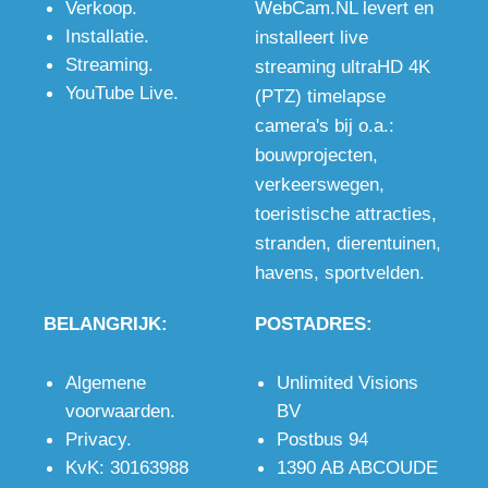
Verkoop
.
WebCam.NL levert en
én
pixels,
met
Installatie
.
installeert live
bewakingscamera
wanneer de
microfoon
Streaming
.
streaming ultraHD 4K
voor op de
beste
en stereo
YouTube Live
.
(PTZ) timelapse
bouwplaats
kwaliteit
audio
camera's bij o.a.:
met
gewenst is,
ingang voor
bouwprojecten
,
optioneel
ook in het
uitstekend
verkeerswegen
,
WiFi of 4G.
donker.
beeld en
toeristische attracties
,
geluid.
stranden
,
dierentuinen
,
havens
,
sportvelden
.
BELANGRIJK:
POSTADRES:
Algemene
Unlimited Visions
voorwaarden
.
BV
Privacy
.
Postbus 94
KvK: 30163988
1390 AB ABCOUDE